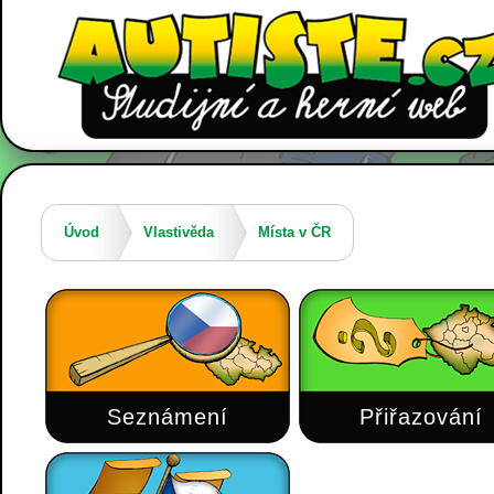
Úvod
Vlastivěda
Místa v ČR
Seznámení
Přiřazování