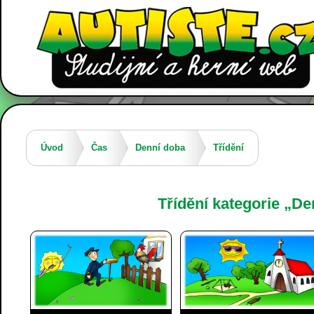
Úvod
Čas
Denní doba
Třídění
Třídění kategorie „De