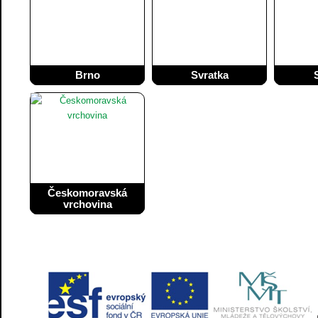
Brno
Svratka
Českomoravská
vrchovina